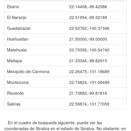
Ebano
22.14408,-98.42086
El-Naranjo
22.51954,-99.32189
Guadalcazar
22.63762,-100.37346
Huehuetlan
21.50000,-99.00000
Matehuala
23.75356,-100.54740
Matlapa
21.33346,-98.82915
Mexquitic-de-Carmona
22.26475,-101.18689
Moctezuma
22.74824,-101.08499
Rioverde
21.73883,-99.81816
Salinas
22.59874,-101.77059
En el cuadro de busqueda siguiente, puede ver las
coordenadas de Sinaloa en el estado de Sinaloa. No obstante, en