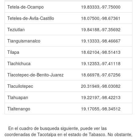
Tetela-de-Ocampo
19.83333,-97.75000
Teteles-de-Avila-Castillo
18.07500,-98.67361
Teziutlan
19.84188,-97.35692
Tianguismanalco
19.13333,-98.46667
Tilapa
18.62104,-98.51413
Tlachichuca
19.12353,-97.41118
Tlacotepec-de-Benito-Juarez
18.66978,-97.67256
Tlacuilotepec
20.31949,-98.03082
Tlahuapan
19.22197,-98.42213
Tlaltenango
19.17055,-98.34512
En el cuadro de busqueda siguiente, puede ver las
coordenadas de Tacotalpa en el estado de Tabasco. No obstante,