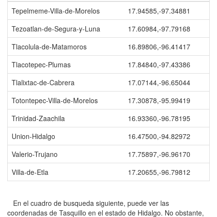
Tepelmeme-Villa-de-Morelos
17.94585,-97.34881
Tezoatlan-de-Segura-y-Luna
17.60984,-97.79168
Tlacolula-de-Matamoros
16.89806,-96.41417
Tlacotepec-Plumas
17.84840,-97.43386
Tlalixtac-de-Cabrera
17.07144,-96.65044
Totontepec-Villa-de-Morelos
17.30878,-95.99419
Trinidad-Zaachila
16.93360,-96.78195
Union-Hidalgo
16.47500,-94.82972
Valerio-Trujano
17.75897,-96.96170
Villa-de-Etla
17.20655,-96.79812
En el cuadro de busqueda siguiente, puede ver las
coordenadas de Tasquillo en el estado de Hidalgo. No obstante,