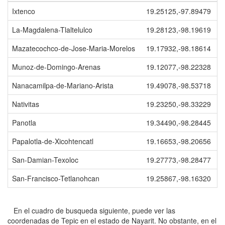
Ixtenco
19.25125,-97.89479
La-Magdalena-Tlaltelulco
19.28123,-98.19619
Mazatecochco-de-Jose-Maria-Morelos
19.17932,-98.18614
Munoz-de-Domingo-Arenas
19.12077,-98.22328
Nanacamilpa-de-Mariano-Arista
19.49078,-98.53718
Nativitas
19.23250,-98.33229
Panotla
19.34490,-98.28445
Papalotla-de-Xicohtencatl
19.16653,-98.20656
San-Damian-Texoloc
19.27773,-98.28477
San-Francisco-Tetlanohcan
19.25867,-98.16320
En el cuadro de busqueda siguiente, puede ver las
coordenadas de Tepic en el estado de Nayarit. No obstante, en el