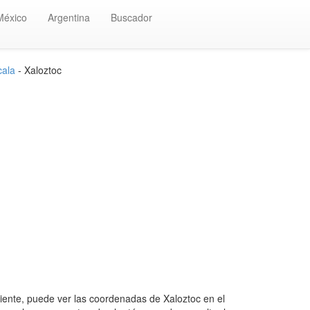
México
Argentina
Buscador
cala
- Xaloztoc
ente, puede ver las coordenadas de Xaloztoc en el