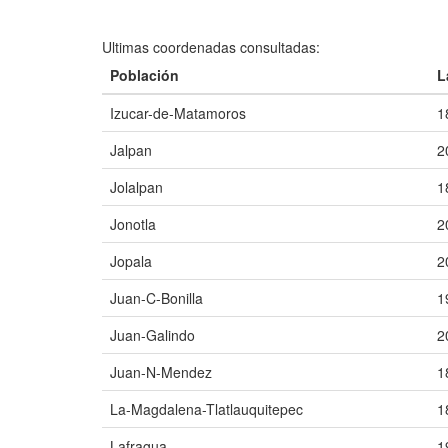
Ultimas coordenadas consultadas:
Población
L
Izucar-de-Matamoros
1
Jalpan
2
Jolalpan
1
Jonotla
2
Jopala
2
Juan-C-Bonilla
1
Juan-Galindo
2
Juan-N-Mendez
1
La-Magdalena-Tlatlauquitepec
1
Lafragua
1