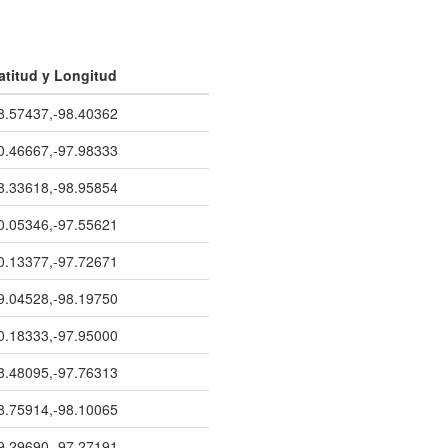
atitud y Longitud
8.57437,-98.40362
0.46667,-97.98333
8.33618,-98.95854
0.05346,-97.55621
0.13377,-97.72671
9.04528,-98.19750
0.18333,-97.95000
8.48095,-97.76313
8.75914,-98.10065
9.29690,-97.27191