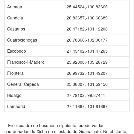
Arteaga
25.44524,-100.83666
Candela
26.83657,-100.66689
Castanos
26.47182,-101.12208
Cuatrocienegas
26.78366,-102.00177
Escobedo
27.43402,-101.47265
Francisco-I-Madero
25.92808,-103.28729
Frontera
26.99732,-101.49207
General-Cepeda
25.36307,-101.59450
Hidalgo
27.79102,-99.87441
Lamadrid
27.11667,-101.81667
En el cuadro de busqueda siguiente, puede ver las
coordenadas de Xichu en el estado de Guanajuato. No obstante,