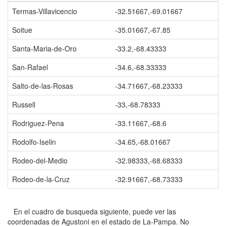
Termas-Villavicencio
-32.51667,-69.01667
Soitue
-35.01667,-67.85
Santa-Maria-de-Oro
-33.2,-68.43333
San-Rafael
-34.6,-68.33333
Salto-de-las-Rosas
-34.71667,-68.23333
Russell
-33,-68.78333
Rodriguez-Pena
-33.11667,-68.6
Rodolfo-Iselin
-34.65,-68.01667
Rodeo-del-Medio
-32.98333,-68.68333
Rodeo-de-la-Cruz
-32.91667,-68.73333
En el cuadro de busqueda siguiente, puede ver las
coordenadas de Agustoni en el estado de La-Pampa. No