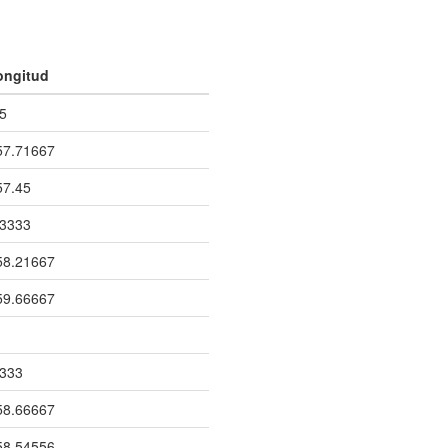
ongitud
15
57.71667
57.45
83333
58.21667
59.66667
8333
58.66667
58.54556