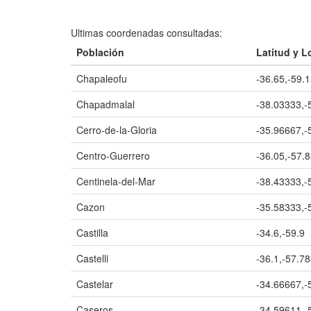
Ultimas coordenadas consultadas:
Población
Latitud y L
Chapaleofu
-36.65,-59.
Chapadmalal
-38.03333,-
Cerro-de-la-Gloria
-35.96667,-
Centro-Guerrero
-36.05,-57.
Centinela-del-Mar
-38.43333,-
Cazon
-35.58333,-
Castilla
-34.6,-59.9
Castelli
-36.1,-57.7
Castelar
-34.66667,-
Caseros
-34.59611,-