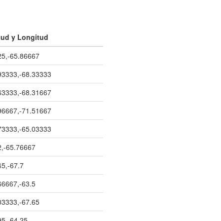
tud y Longitud
25,-65.86667
93333,-68.33333
63333,-68.31667
96667,-71.51667
73333,-65.03333
2,-65.76667
45,-67.7
66667,-63.5
03333,-67.65
95,-64.25