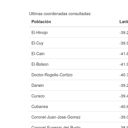
Ultimas coordenadas consultadas:
Población
Lati
El-Hinojo
-39.
El-Cuy
-39.
El-Cain
-41.
El-Bolson
-41.
Doctor-Rogelio-Cortizo
-40.
Darwin
-39.
Curaco
-39.
Cubanea
-40.
Coronel-Juan-Jose-Gomez
-39.
Coronel-Eugenio-del-Busto
-38.