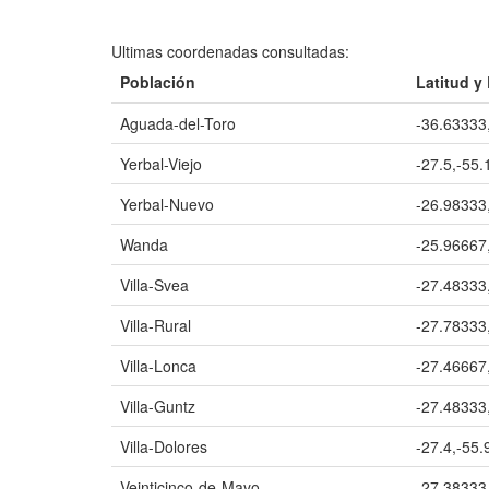
Ultimas coordenadas consultadas:
Población
Latitud y
Aguada-del-Toro
-36.63333
Yerbal-Viejo
-27.5,-55
Yerbal-Nuevo
-26.98333
Wanda
-25.96667
Villa-Svea
-27.48333
Villa-Rural
-27.78333
Villa-Lonca
-27.46667
Villa-Guntz
-27.48333
Villa-Dolores
-27.4,-55.
Veinticinco-de-Mayo
-27.38333