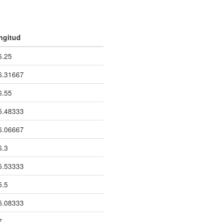
ngitud
6.25
6.31667
6.55
5.48333
6.06667
6.3
5.53333
5.5
5.08333
7