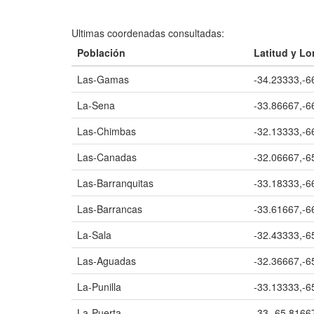
Ultimas coordenadas consultadas:
Población
Latitud y Lo
Las-Gamas
-34.23333,-6
La-Sena
-33.86667,-6
Las-Chimbas
-32.13333,-6
Las-Canadas
-32.06667,-6
Las-Barranquitas
-33.18333,-6
Las-Barrancas
-33.61667,-6
La-Sala
-32.43333,-6
Las-Aguadas
-32.36667,-6
La-Punilla
-33.13333,-6
La-Puerta
-33,-65.8166