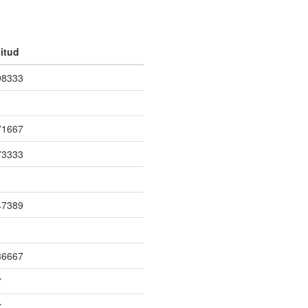
itud
98333
71667
73333
47389
1
36667
7
7