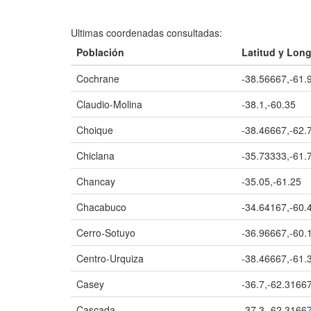
Ultimas coordenadas consultadas:
Población
Latitud y Long
Cochrane
-38.56667,-61.
Claudio-Molina
-38.1,-60.35
Choique
-38.46667,-62.
Chiclana
-35.73333,-61.
Chancay
-35.05,-61.25
Chacabuco
-34.64167,-60.
Cerro-Sotuyo
-36.96667,-60.
Centro-Urquiza
-38.46667,-61.
Casey
-36.7,-62.3166
Cascada
-37.3,-62.3166