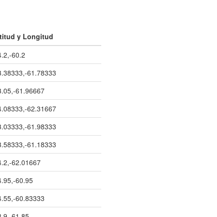
titud y Longitud
4.2,-60.2
3.38333,-61.78333
3.05,-61.96667
4.08333,-62.31667
3.03333,-61.98333
3.58333,-61.18333
4.2,-62.01667
4.95,-60.95
4.55,-60.83333
3.9,-61.85