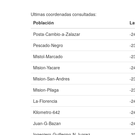
Ultimas coordenadas consultadas:
Población
La
Posta-Cambio-a-Zalazar
-2
Pescado-Negro
-2
Mistol-Marcado
-2
Mision-Yacare
-2
Mision-San-Andres
-2
Mision-Pilaga
-2
La-Florencia
-2
Kilometro-642
-2
Juan-G-Bazan
-2
Ingeniero-Guillermo-N-Juarez
-2