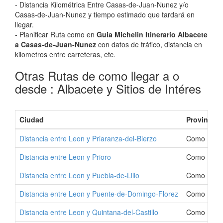
- Distancia Kilométrica Entre Casas-de-Juan-Nunez y/o
Casas-de-Juan-Nunez y tiempo estimado que tardará en
llegar.
- Planificar Ruta como en
Guia Michelin Itinerario Albacete
a Casas-de-Juan-Nunez
con datos de tráfico, distancia en
kilometros entre carreteras, etc.
Otras Rutas de como llegar a o
desde : Albacete y Sitios de Intéres
Ciudad
Provincia
Distancia entre Leon y Priaranza-del-Bierzo
Como Ir a P
Distancia entre Leon y Prioro
Como Ir a P
Distancia entre Leon y Puebla-de-Lillo
Como Ir a P
Distancia entre Leon y Puente-de-Domingo-Florez
Como Ir a 
Distancia entre Leon y Quintana-del-Castillo
Como Ir a Q