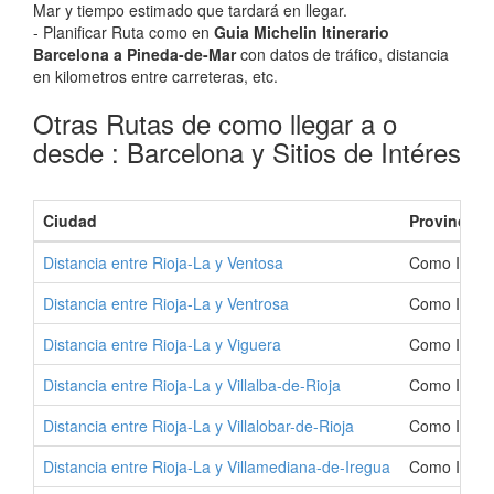
Mar y tiempo estimado que tardará en llegar.
- Planificar Ruta como en
Guia Michelin Itinerario
Barcelona a Pineda-de-Mar
con datos de tráfico, distancia
en kilometros entre carreteras, etc.
Otras Rutas de como llegar a o
desde : Barcelona y Sitios de Intéres
Ciudad
Provincia
Distancia entre Rioja-La y Ventosa
Como Ir a V
Distancia entre Rioja-La y Ventrosa
Como Ir a V
Distancia entre Rioja-La y Viguera
Como Ir a V
Distancia entre Rioja-La y Villalba-de-Rioja
Como Ir a V
Distancia entre Rioja-La y Villalobar-de-Rioja
Como Ir a V
Distancia entre Rioja-La y Villamediana-de-Iregua
Como Ir a V