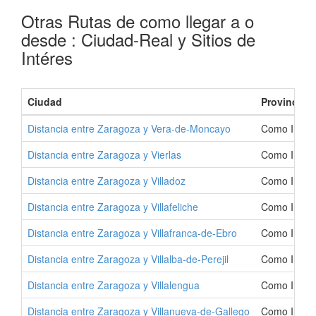
Otras Rutas de como llegar a o
desde : Ciudad-Real y Sitios de
Intéres
Ciudad
Provincia
Distancia entre Zaragoza y Vera-de-Moncayo
Como Ir a V
Distancia entre Zaragoza y Vierlas
Como Ir a V
Distancia entre Zaragoza y Villadoz
Como Ir a V
Distancia entre Zaragoza y Villafeliche
Como Ir a Vi
Distancia entre Zaragoza y Villafranca-de-Ebro
Como Ir a V
Distancia entre Zaragoza y Villalba-de-Perejil
Como Ir a Vi
Distancia entre Zaragoza y Villalengua
Como Ir a V
Distancia entre Zaragoza y Villanueva-de-Gallego
Como Ir a V