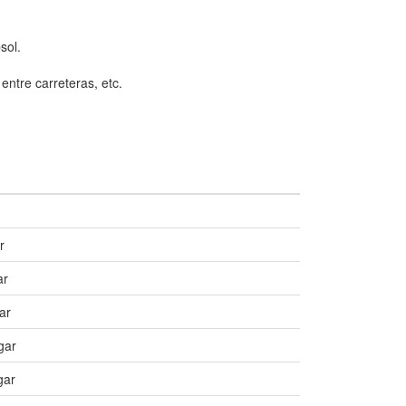
sol.
entre carreteras, etc.
r
ar
ar
gar
gar