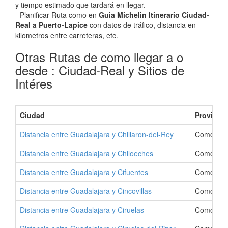
y tiempo estimado que tardará en llegar.
- Planificar Ruta como en
Guia Michelin Itinerario Ciudad-
Real a Puerto-Lapice
con datos de tráfico, distancia en
kilometros entre carreteras, etc.
Otras Rutas de como llegar a o
desde : Ciudad-Real y Sitios de
Intéres
Ciudad
Provincia
Distancia entre Guadalajara y Chillaron-del-Rey
Como Ir a
Distancia entre Guadalajara y Chiloeches
Como Ir a
Distancia entre Guadalajara y Cifuentes
Como Ir a
Distancia entre Guadalajara y Cincovillas
Como Ir a
Distancia entre Guadalajara y Ciruelas
Como Ir a