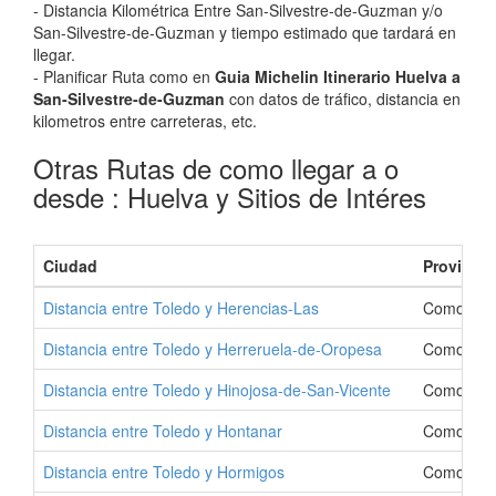
- Distancia Kilométrica Entre San-Silvestre-de-Guzman y/o
San-Silvestre-de-Guzman y tiempo estimado que tardará en
llegar.
- Planificar Ruta como en
Guia Michelin Itinerario Huelva a
San-Silvestre-de-Guzman
con datos de tráfico, distancia en
kilometros entre carreteras, etc.
Otras Rutas de como llegar a o
desde : Huelva y Sitios de Intéres
Ciudad
Provincia
Distancia entre Toledo y Herencias-Las
Como Ir a
Distancia entre Toledo y Herreruela-de-Oropesa
Como Ir a
Distancia entre Toledo y Hinojosa-de-San-Vicente
Como Ir a
Distancia entre Toledo y Hontanar
Como Ir a
Distancia entre Toledo y Hormigos
Como Ir a