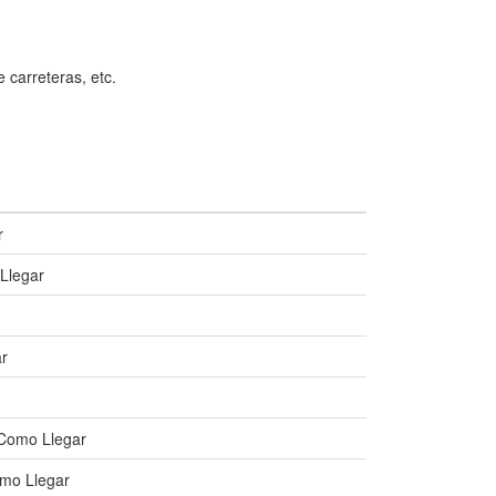
e carreteras, etc.
r
Llegar
ar
 Como Llegar
omo Llegar