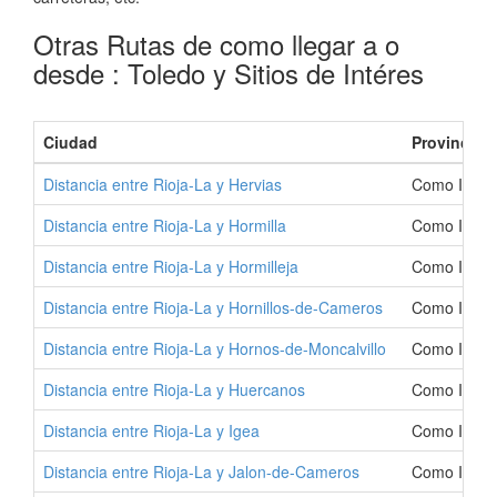
Otras Rutas de como llegar a o
desde : Toledo y Sitios de Intéres
Ciudad
Provincia
Distancia entre Rioja-La y Hervias
Como Ir a H
Distancia entre Rioja-La y Hormilla
Como Ir a H
Distancia entre Rioja-La y Hormilleja
Como Ir a H
Distancia entre Rioja-La y Hornillos-de-Cameros
Como Ir a H
Distancia entre Rioja-La y Hornos-de-Moncalvillo
Como Ir a H
Distancia entre Rioja-La y Huercanos
Como Ir a H
Distancia entre Rioja-La y Igea
Como Ir a I
Distancia entre Rioja-La y Jalon-de-Cameros
Como Ir a J