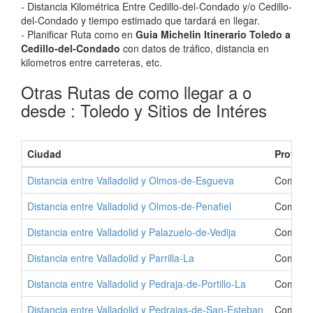
- Distancia Kilométrica Entre Cedillo-del-Condado y/o Cedillo-
del-Condado y tiempo estimado que tardará en llegar.
- Planificar Ruta como en
Guia Michelin Itinerario Toledo a
Cedillo-del-Condado
con datos de tráfico, distancia en
kilometros entre carreteras, etc.
Otras Rutas de como llegar a o
desde : Toledo y Sitios de Intéres
Ciudad
Provinc
Distancia entre Valladolid y Olmos-de-Esgueva
Como Ir
Distancia entre Valladolid y Olmos-de-Penafiel
Como Ir 
Distancia entre Valladolid y Palazuelo-de-Vedija
Como Ir 
Distancia entre Valladolid y Parrilla-La
Como Ir 
Distancia entre Valladolid y Pedraja-de-Portillo-La
Como Ir 
Distancia entre Valladolid y Pedrajas-de-San-Esteban
Como Ir