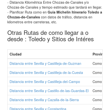
- Distancia Kilométrica Entre Chozas-de-Canales y/o
Chozas-de-Canales y tiempo estimado que tardará en llegar.
- Planificar Ruta como en
Guia Michelin Itinerario Toledo a
Chozas-de-Canales
con datos de tráfico, distancia en
kilometros entre carreteras, etc.
Otras Rutas de como llegar a o
desde : Toledo y Sitios de Intéres
Ciudad
Provincia
Distancia entre Sevilla y Castilleja-de-Guzman
Como Ir a 
Distancia entre Sevilla y Castilleja-de-la-Cuesta
Como Ir a 
Distancia entre Sevilla y Castilleja-del-Campo
Como Ir a 
Distancia entre Sevilla y Castillo-de-las-Guardas-El
Como Ir a 
Distancia entre Sevilla y Cazalla-de-la-Sierra
Como Ir a 
Distancia entre Sevilla y Constantina
Como Ir a 