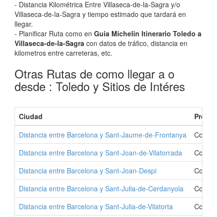
- Distancia Kilométrica Entre Villaseca-de-la-Sagra y/o
Villaseca-de-la-Sagra y tiempo estimado que tardará en
llegar.
- Planificar Ruta como en
Guia Michelin Itinerario Toledo a
Villaseca-de-la-Sagra
con datos de tráfico, distancia en
kilometros entre carreteras, etc.
Otras Rutas de como llegar a o
desde : Toledo y Sitios de Intéres
Ciudad
Provin
Distancia entre Barcelona y Sant-Jaume-de-Frontanya
Como I
Distancia entre Barcelona y Sant-Joan-de-Vilatorrada
Como Ir
Distancia entre Barcelona y Sant-Joan-Despi
Como I
Distancia entre Barcelona y Sant-Julia-de-Cerdanyola
Como I
Distancia entre Barcelona y Sant-Julia-de-Vilatorta
Como Ir