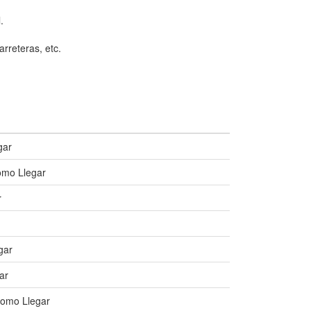
.
arreteras, etc.
gar
omo Llegar
r
gar
ar
Como Llegar