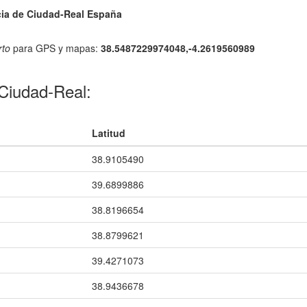
cia de Ciudad-Real España
rto
para GPS y mapas:
38.5487229974048,-4.2619560989
Ciudad-Real:
Latitud
38.9105490
39.6899886
38.8196654
38.8799621
39.4271073
38.9436678