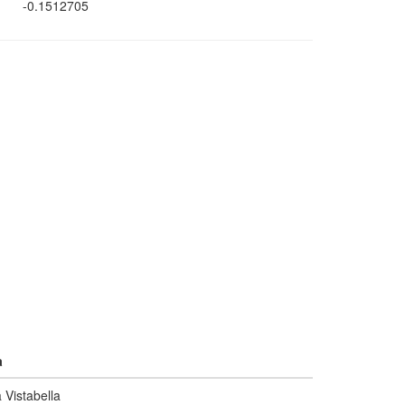
-0.1512705
a
 Vistabella