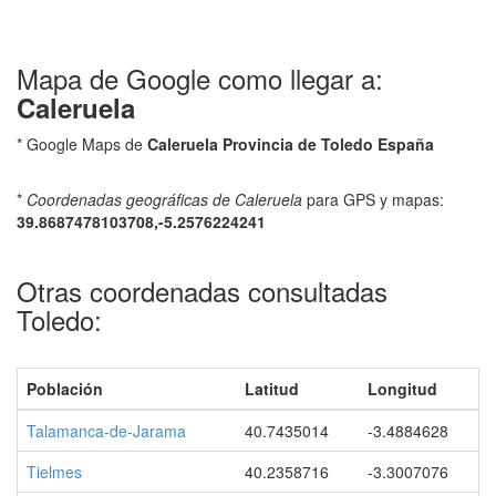
Mapa de Google como llegar a:
Caleruela
* Google Maps de
Caleruela Provincia de Toledo España
*
Coordenadas geográficas de Caleruela
para GPS y mapas:
39.8687478103708,-5.2576224241
Otras coordenadas consultadas
Toledo:
Población
Latitud
Longitud
Talamanca-de-Jarama
40.7435014
-3.4884628
Tielmes
40.2358716
-3.3007076