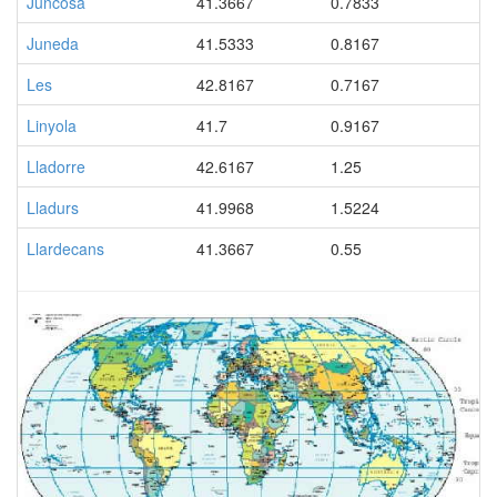
Juncosa
41.3667
0.7833
Juneda
41.5333
0.8167
Les
42.8167
0.7167
Linyola
41.7
0.9167
Lladorre
42.6167
1.25
Lladurs
41.9968
1.5224
Llardecans
41.3667
0.55