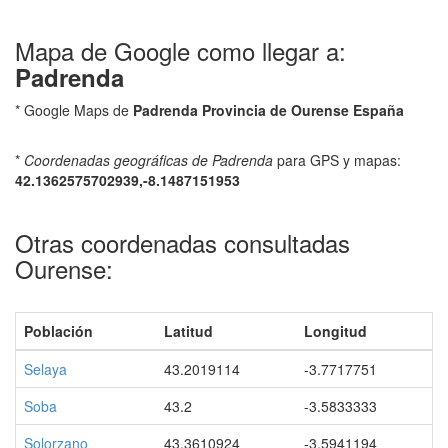
Mapa de Google como llegar a:
Padrenda
* Google Maps de
Padrenda Provincia de Ourense España
*
Coordenadas geográficas de Padrenda
para GPS y mapas:
42.1362575702939,-8.1487151953
Otras coordenadas consultadas
Ourense:
Población
Latitud
Longitud
Selaya
43.2019114
-3.7717751
Soba
43.2
-3.5833333
Solorzano
43.3610924
-3.5941194