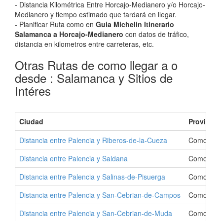
- Distancia Kilométrica Entre Horcajo-Medianero y/o Horcajo-
Medianero y tiempo estimado que tardará en llegar.
- Planificar Ruta como en
Guia Michelin Itinerario
Salamanca a Horcajo-Medianero
con datos de tráfico,
distancia en kilometros entre carreteras, etc.
Otras Rutas de como llegar a o
desde : Salamanca y Sitios de
Intéres
Ciudad
Provincia
Distancia entre Palencia y Riberos-de-la-Cueza
Como Ir a
Distancia entre Palencia y Saldana
Como Ir a
Distancia entre Palencia y Salinas-de-Pisuerga
Como Ir a
Distancia entre Palencia y San-Cebrian-de-Campos
Como Ir a
Distancia entre Palencia y San-Cebrian-de-Muda
Como Ir a