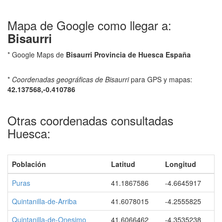
Mapa de Google como llegar a:
Bisaurri
* Google Maps de
Bisaurri Provincia de Huesca España
*
Coordenadas geográficas de Bisaurri
para GPS y mapas:
42.137568,-0.410786
Otras coordenadas consultadas
Huesca:
Población
Latitud
Longitud
Puras
41.1867586
-4.6645917
Quintanilla-de-Arriba
41.6078015
-4.2555825
Quintanilla-de-Onesimo
41.6066462
-4.3535238