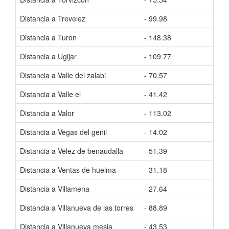
Distancia a Trevelez
- 99.98
Tiem
Distancia a Turon
- 148.38
Tiem
Distancia a Ugijar
- 109.77
Tiem
Distancia a Valle del zalabi
- 70.57
Tiem
Distancia a Valle el
- 41.42
Tiem
Distancia a Valor
- 113.02
Tiem
Distancia a Vegas del genil
- 14.02
Tiem
Distancia a Velez de benaudalla
- 51.39
Tiem
Distancia a Ventas de huelma
- 31.18
Tiem
Distancia a Villamena
- 27.64
Tiem
Distancia a Villanueva de las torres
- 88.89
Tiem
Distancia a Villanueva mesia
- 43.53
Tiem