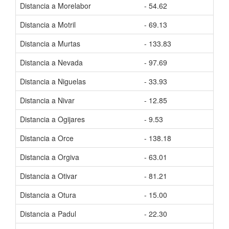
Distancia a Morelabor
- 54.62
Tiem
Distancia a Motril
- 69.13
Tiem
Distancia a Murtas
- 133.83
Tiem
Distancia a Nevada
- 97.69
Tiem
Distancia a Niguelas
- 33.93
Tiem
Distancia a Nivar
- 12.85
Tiem
Distancia a Ogijares
- 9.53
Tiem
Distancia a Orce
- 138.18
Tiem
Distancia a Orgiva
- 63.01
Tiem
Distancia a Otivar
- 81.21
Tiem
Distancia a Otura
- 15.00
Tiem
Distancia a Padul
- 22.30
Tiem