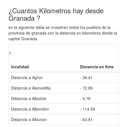
¿Cuantos Kilometros hay desde
Granada ?
en la siguiente tabla se muestran todos los pueblos de la
provincia de granada con la distancia en kilometros desde la
capital Granada
1
localidad
Distancia en Kms
Kms
Distancia a Agron
- 36.41
Tiem
Distancia a Alamedilla
- 72.89
Tiem
Distancia a Albolote
- 9.78
Tiem
Distancia a Albondon
- 114.59
Tiem
Distancia a Albunan
- 63.81
Tiem