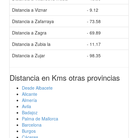
Distancia a Viznar
- 9.12
Tiem
Distancia a Zafarraya
- 73.58
Tiem
Distancia a Zagra
- 69.89
Tiem
Distancia a Zubia la
- 11.17
Tiem
Distancia a Zujar
- 98.35
Tiem
Distancia en Kms otras provincias
Desde Albacete
Alicante
Almería
Avila
Badajoz
Palma de Mallorca
Barcelona
Burgos
Cáceres