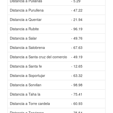
Distancia a Pulianas
- 5.29
Tiem
Distancia a Purullena
- 47.22
Tiem
Distancia a Quentar
- 21.94
Tiem
Distancia a Rubite
- 96.19
Tiem
Distancia a Salar
- 49.76
Tiem
Distancia a Salobrena
- 67.63
Tiem
Distancia a Santa cruz del comercio
- 49.19
Tiem
Distancia a Santa fe
- 12.65
Tiem
Distancia a Soportujar
- 63.32
Tiem
Distancia a Sorvilan
- 98.98
Tiem
Distancia a Taha la
- 75.41
Tiem
Distancia a Torre cardela
- 60.93
Tiem
Distancia a Torvizcon
- 75.54
Tiem