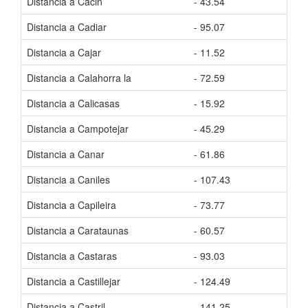
Distancia a Cacin
- 43.54
Tiem
Distancia a Cadiar
- 95.07
Tiem
Distancia a Cajar
- 11.52
Tiem
Distancia a Calahorra la
- 72.59
Tiem
Distancia a Calicasas
- 15.92
Tiem
Distancia a Campotejar
- 45.29
Tiem
Distancia a Canar
- 61.86
Tiem
Distancia a Caniles
- 107.43
Tiem
Distancia a Capileira
- 73.77
Tiem
Distancia a Carataunas
- 60.57
Tiem
Distancia a Castaras
- 93.03
Tiem
Distancia a Castillejar
- 124.49
Tiem
Distancia a Castril
- 141.25
Tiem